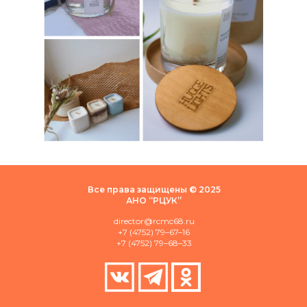
Все права защищены © 2025
АНО “РЦУК”
director@rcmc68.ru
+7 (4752) 79–67–16
+7 (4752) 79–68–33