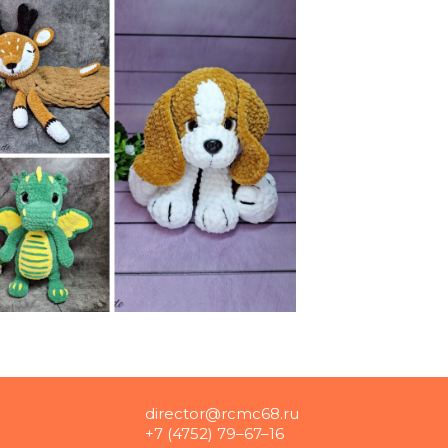
director@rcmc68.ru
+7 (4752) 79–67–16