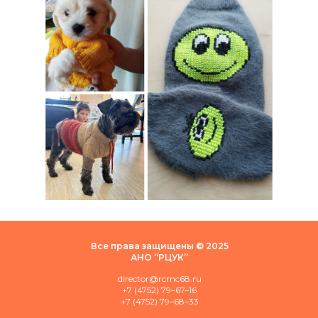
Все права защищены © 2025
АНО “РЦУК”
director@rcmc68.ru
+7 (4752) 79–67–16
+7 (4752) 79–68–33